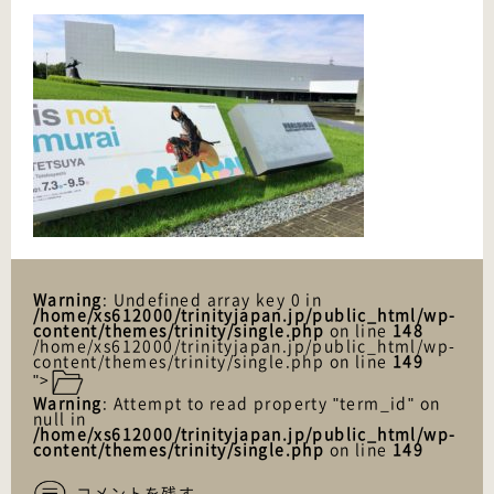
Warning
: Undefined array key 0 in
/home/xs612000/trinityjapan.jp/public_html/wp-
content/themes/trinity/single.php
on line
148
/home/xs612000/trinityjapan.jp/public_html/wp-
content/themes/trinity/single.php on line
149
">
Warning
: Attempt to read property "term_id" on
null in
/home/xs612000/trinityjapan.jp/public_html/wp-
content/themes/trinity/single.php
on line
149
コメントを残す