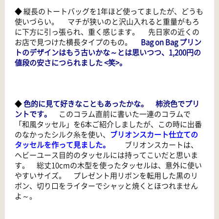
◆ 縦長のトートバッグを1年ほど使ってましたが、どうも
使いづらい。 マチが狭いのと沢山入れると重量がもろ
に下方に引っ張られ、重く感じます。 先日家の近くの
お店で見つけた横長タイプのもの。
Bag on Bag プリン
トのデザインはもう古いかな～とは思いつつ、1,200円の
値段の安さにつられました <笑>。
◆
色的に見て好きなこともあったかな。 柿渋色でプリ
ントです。
このコラム直前に書いた一連のコラムで
「和風タッセル」を6本ご紹介しましたが、この時に出番
のなかったシルク糸を使い、
ブリオンスカート仕立ての
タッセルを作って見ました。
ブリオンスカートは、
ヘビーユース目的のタッセルには持ってこいだと思いま
す。 総丈10cmの木型を使ったタッセルは、意外に使い
やすいサイズ。 プレゼント用リボンを転用した黒のリ
ボン、切り口をライターでシャッと焼くとほつれません
よ～。