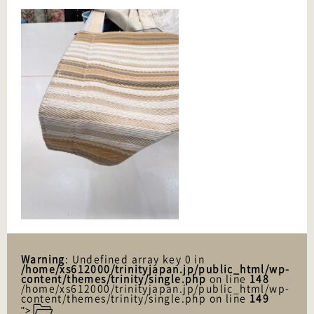
Warning
: Undefined array key 0 in
/home/xs612000/trinityjapan.jp/public_html/wp-
content/themes/trinity/single.php
on line
148
/home/xs612000/trinityjapan.jp/public_html/wp-
content/themes/trinity/single.php on line
149
">