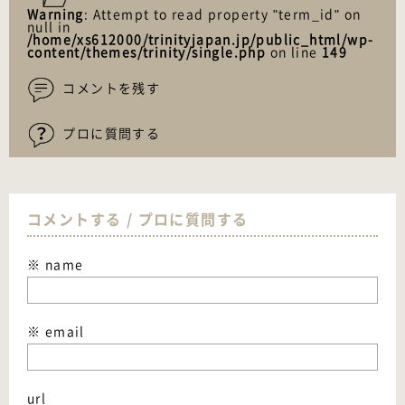
Warning
: Attempt to read property "term_id" on
null in
/home/xs612000/trinityjapan.jp/public_html/wp-
content/themes/trinity/single.php
on line
149
コメントを残す
プロに質問する
コメントする / プロに質問する
※ name
※ email
url