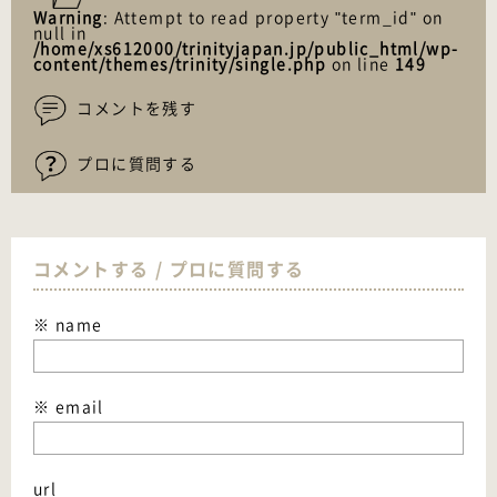
Warning
: Attempt to read property "term_id" on
null in
/home/xs612000/trinityjapan.jp/public_html/wp-
content/themes/trinity/single.php
on line
149
コメントを残す
プロに質問する
コメントする / プロに質問する
※ name
※ email
url