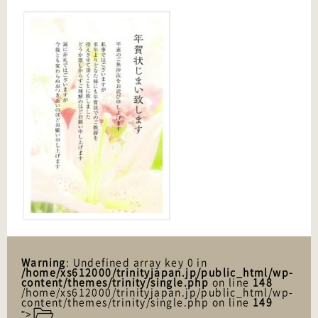
Warning
: Undefined array key 0 in
/home/xs612000/trinityjapan.jp/public_html/wp-
content/themes/trinity/single.php
on line
148
/home/xs612000/trinityjapan.jp/public_html/wp-
content/themes/trinity/single.php on line
149
">