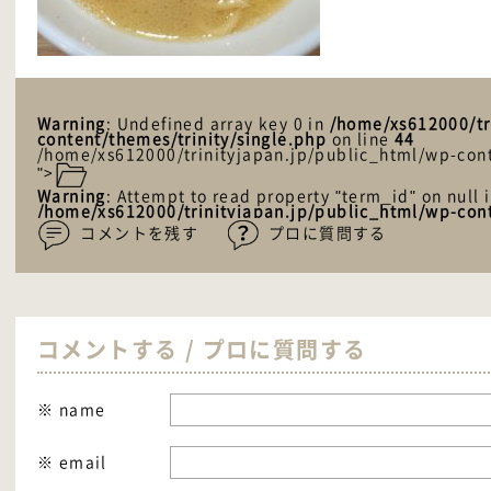
Warning
: Undefined array key 0 in
/home/xs612000/tr
content/themes/trinity/single.php
on line
44
/home/xs612000/trinityjapan.jp/public_html/wp-cont
">
Warning
: Attempt to read property "term_id" on null 
/home/xs612000/trinityjapan.jp/public_html/wp-cont
コメントを残す
プロに質問する
コメントする / プロに質問する
※ name
※ email