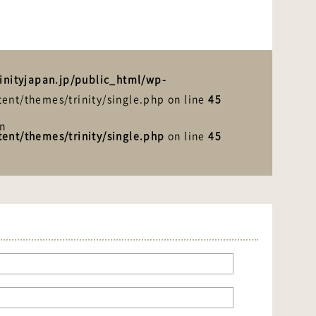
inityjapan.jp/public_html/wp-
ent/themes/trinity/single.php on line
45
in
ent/themes/trinity/single.php
on line
45