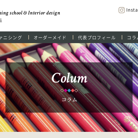
Inst
ing school & Interior design
丘
ァニシング
オーダーメイド
代表プロフィール
コラ