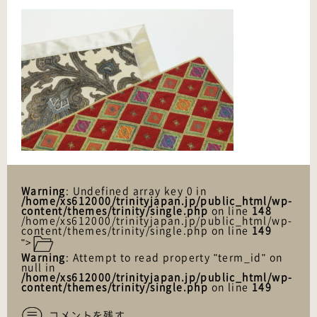
Warning
: Undefined array key 0 in
/home/xs612000/trinityjapan.jp/public_html/wp-
content/themes/trinity/single.php
on line
148
/home/xs612000/trinityjapan.jp/public_html/wp-
content/themes/trinity/single.php on line
149
">
Warning
: Attempt to read property "term_id" on
null in
/home/xs612000/trinityjapan.jp/public_html/wp-
content/themes/trinity/single.php
on line
149
コメントを残す