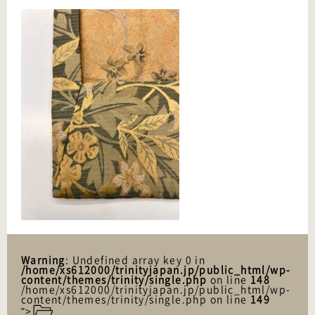
Warning
: Undefined array key 0 in
/home/xs612000/trinityjapan.jp/public_html/wp-
content/themes/trinity/single.php
on line
148
/home/xs612000/trinityjapan.jp/public_html/wp-
content/themes/trinity/single.php on line
149
">