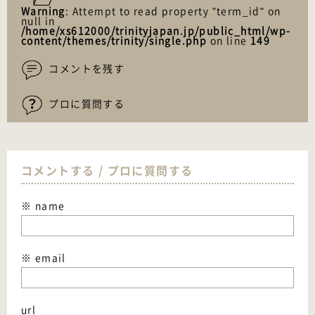
Warning
: Attempt to read property "term_id" on
null in
/home/xs612000/trinityjapan.jp/public_html/wp-
content/themes/trinity/single.php
on line
149
コメントを残す
プロに質問する
コメントする / プロに質問する
※ name
※ email
url