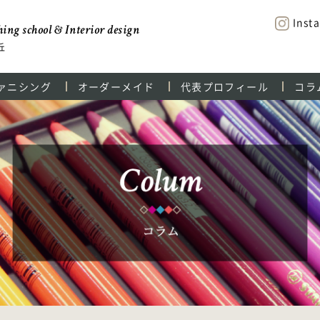
Inst
ing school & Interior design
丘
ァニシング
オーダーメイド
代表プロフィール
コラ