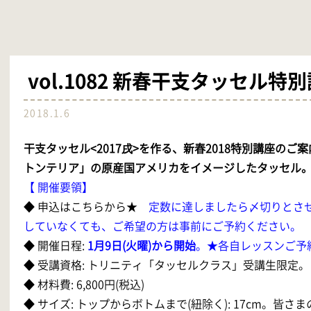
vol.1082 新春干支タッセル
2018.1.6
干支タッセル<2017戌>を作る、新春2018特別講座のご案
トンテリア」の原産国アメリカをイメージしたタッセル
【 開催要領】
◆ 申込は
こちらから★
定数に達しましたら〆切りとさ
していなくても、ご希望の方は事前にご予約ください。
◆ 開催日程:
1月9日(火曜)から開始
。★各自レッスンご予
◆ 受講資格: トリニティ「タッセルクラス」受講生限定。
◆ 材料費: 6,800円(税込)
◆ サイズ: トップからボトムまで(紐除く): 17cm。皆