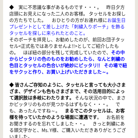
◆ 実に不思議な事があるものです・・・。 昨日夕方
店頭にお見えになった二人のお客様。 タッセルをお探し
の方たちでした。 おひとりの方がお連れ様に
お誕生日
プレゼントとして差し上げた「刺繍入りポーチ」を飾る
タッセルを探しに来られたとのこと。
そのポーチを拝見し、お勧めしたのが、前回お団子タッ
セル<正式名ではありませんよ!!>としてご紹介したも
の。 ほぼ紐の部分を残して完成していたので、
その中
からピッタリの色のものをお勧めしたら、なんと刺繍の
色目とタッセルの色合いが絶妙にピッタリ!! その場で紐
をサクッと作り、お買い上げいただきました～。
◆
皆さんご存知のように、タッセルと言っても大小さま
ざま、デザインも色もさまざまで、その活用目的によっ
て選択肢は多岐にわたります。
そんな状況の中で、まさ
かピッタリのものが見つかるはずもなく・・・。 で
も、あったんですね～。
まるでこのタッセルは、お客
様を待っていたかのような場面に遭遇です
。 お名前を
お聞きするのを忘れてしました・・。 きっと刺繍にあ
る頭文字かと、Ms. Y様、ご購入いただきありがとうござ
いました。