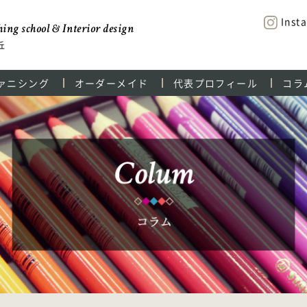
Inst
ing school & Interior design
丘
ァニシング
オーダーメイド
代表プロフィール
コラ