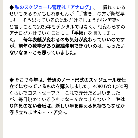
◆
私のスケジュール管理は「アナログ」
。 慣れている
せいもあるのかもしれませんが「手書き」の方が断然早
い!! そう思っているのは私だけでしょうか!?<苦笑>
と言うことで2025年もデジタルではなく、相変わらずの
アナログ方針でいくことにし
「手帳」
を購入しまし
た。
毎年表紙が変わるのも気分が変わっていいのです
が、前年の数字があり継続使用できないのは、もったい
ないなぁ～とも思っていました。
◆ そこで
今年は、普通のノート形式のスケジュール表仕
立てになっているものを購入しました
。KOKUYO 1,000円
くらいでコストセーブ!? これで充分だと思いました
が、毎日眺めているうちにな～んかつまらない!?
やは
り色気のない表紙は、新しい年を迎える気持ちもなぜか
浮き立ちません・・
<苦笑>。