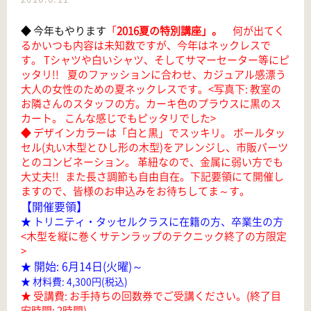
◆ 今年もやります
「
2016夏の特別講座」。
何が出てく
るかいつも内容は未知数ですが、今年はネックレスで
す。 Tシャツや白いシャツ、そしてサマーセーター等にピ
ッタリ!! 夏のファッションに合わせ、カジュアル感漂う
大人の女性のための夏ネックレスです。<写真下: 教室の
お隣さんのスタッフの方。カーキ色のプラウスに黒のス
カート。 こんな感じでもピッタリでした>
◆ デザインカラーは「白と黒」でスッキリ。 ボールタッ
セル(丸い木型とひし形の木型)をアレンジし、市販パーツ
とのコンビネーション。 革紐なので、金属に弱い方でも
大丈夫!! また長さ調節も自由自在。下記要領にて開催し
ますので、皆様のお申込みをお待ちしてま～す。
【開催要領】
★ トリニティ・タッセルクラスに在籍の方、卒業生の方
<木型を縦に巻くサテンラップのテクニック終了の方限定
>
開始: 6月14日(火曜)～
★
★ 材料費: 4,300円(税込)
★ 受講費: お手持ちの回数券でご受講ください。(終了目
安時間: 2時間)