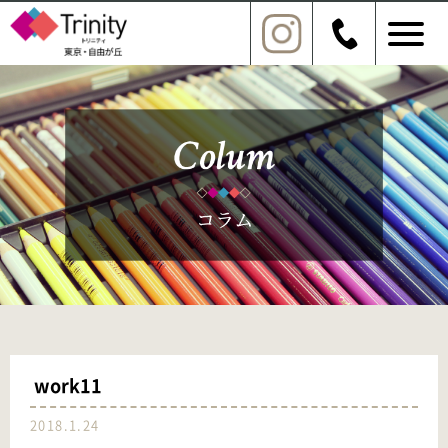
work11
2018.1.24