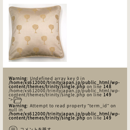
Warning
: Undefined array key 0 in
/home/xs612000/trinityjapan.jp/public_html/wp-
content/themes/trinity/single.php
on line
148
/home/xs612000/trinityjapan.jp/public_html/wp-
content/themes/trinity/single.php on line
149
">
Warning
: Attempt to read property "term_id" on
null in
/home/xs612000/trinityjapan.jp/public_html/wp-
content/themes/trinity/single.php
on line
149
コメントを残す