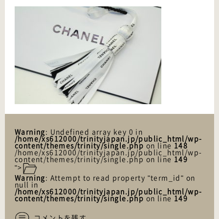
Warning
: Undefined array key 0 in
/home/xs612000/trinityjapan.jp/public_html/wp-
content/themes/trinity/single.php
on line
148
/home/xs612000/trinityjapan.jp/public_html/wp-
content/themes/trinity/single.php on line
149
">
Warning
: Attempt to read property "term_id" on
null in
/home/xs612000/trinityjapan.jp/public_html/wp-
content/themes/trinity/single.php
on line
149
コメントを残す