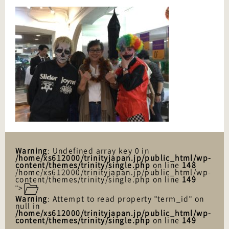
Warning
: Undefined array key 0 in
/home/xs612000/trinityjapan.jp/public_html/wp-
content/themes/trinity/single.php
on line
148
/home/xs612000/trinityjapan.jp/public_html/wp-
content/themes/trinity/single.php on line
149
">
Warning
: Attempt to read property "term_id" on
null in
/home/xs612000/trinityjapan.jp/public_html/wp-
content/themes/trinity/single.php
on line
149