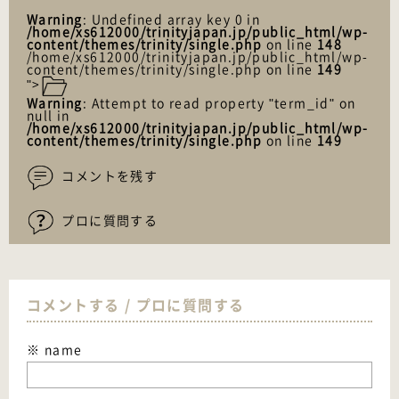
Warning
: Undefined array key 0 in
/home/xs612000/trinityjapan.jp/public_html/wp-
content/themes/trinity/single.php
on line
148
/home/xs612000/trinityjapan.jp/public_html/wp-
content/themes/trinity/single.php on line
149
">
Warning
: Attempt to read property "term_id" on
null in
/home/xs612000/trinityjapan.jp/public_html/wp-
content/themes/trinity/single.php
on line
149
コメントを残す
プロに質問する
コメントする / プロに質問する
※ name