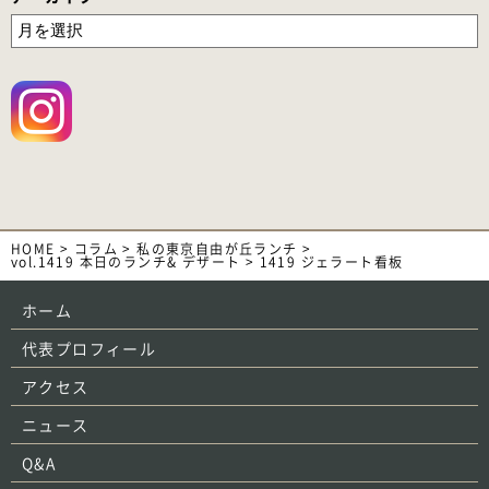
HOME
>
コラム
>
私の東京自由が丘ランチ
>
vol.1419 本日のランチ& デザート
>
1419 ジェラート看板
ホーム
代表プロフィール
アクセス
ニュース
Q&A