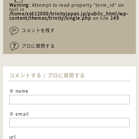
Warning
: Attempt to read property "term_id" on
null in
/home/xs612000/trinityjapan.jp/public_html/wp-
content/themes/trinity/single.php
on line
149
コメントを残す
プロに質問する
コメントする / プロに質問する
※ name
※ email
url