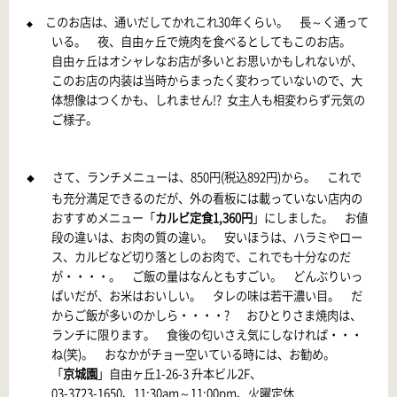
このお店は、通いだしてかれこれ
30
年くらい。 長～く通って
◆
いる。 夜、自由ヶ丘で焼肉を食べるとしてもこのお店。
自由ヶ丘はオシャレなお店が多いとお思いかもしれないが、
このお店の内装は当時からまったく変わっていないので、大
体想像はつくかも、しれません
!?
女主人も相変わらず元気の
ご様子。
さて、ランチメニューは、
850
円
(
税込892円
)
から。 これで
◆
も充分満足できるのだが、外の看板には載っていない店内の
おすすめメニュー「
カルビ定食
1,360
円
」にしました。 お値
段の違いは、お肉の質の違い。 安いほうは、ハラミやロー
ス、カルビなど切り落としのお肉で、これでも十分なのだ
が・・・・。 ご飯の量はなんともすごい。 どんぶりいっ
ぱいだが、お米はおいしい。 タレの味は若干濃い目。 だ
からご飯が多いのかしら・・・・
?
おひとりさま焼肉は、
ランチに限ります。 食後の匂いさえ気にしなければ・・・
ね
(
笑
)
。 おなかがチョー空いている時には、お勧め。
「
京城園
」自由ヶ丘
1-26-3
升本ビル
2F
、
03-3723-1650
、
11:30am
～
11:00pm
、火曜定休