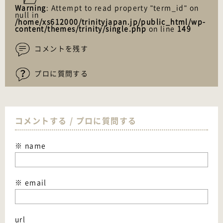
Warning
: Attempt to read property "term_id" on
null in
/home/xs612000/trinityjapan.jp/public_html/wp-
content/themes/trinity/single.php
on line
149
コメントを残す
プロに質問する
コメントする / プロに質問する
※ name
※ email
url