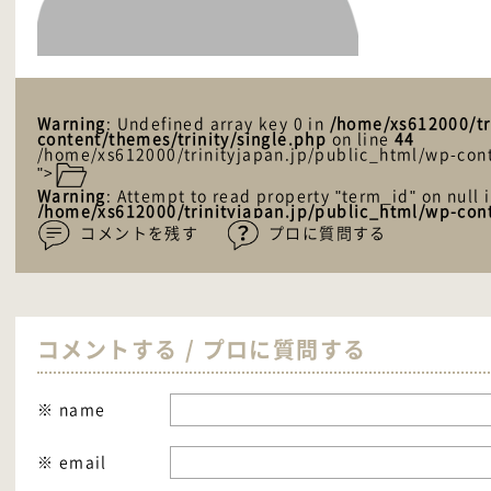
Warning
: Undefined array key 0 in
/home/xs612000/tr
content/themes/trinity/single.php
on line
44
/home/xs612000/trinityjapan.jp/public_html/wp-cont
">
Warning
: Attempt to read property "term_id" on null 
/home/xs612000/trinityjapan.jp/public_html/wp-cont
コメントを残す
プロに質問する
コメントする / プロに質問する
※ name
※ email