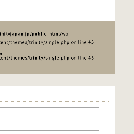
inityjapan.jp/public_html/wp-
ent/themes/trinity/single.php on line
45
in
ent/themes/trinity/single.php
on line
45