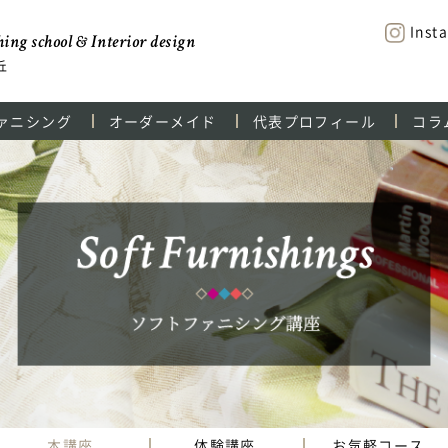
Inst
ing school & Interior design
丘
ァニシング
オーダーメイド
代表プロフィール
コラ
本講座
体験講座
お気軽コース