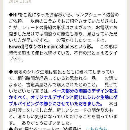
2014.11.20
◆HPをご覧になったお客様から、ランプシェード張替の
ご依頼。 以前のコラムでもご紹介させていただきまし
たが、
シェードの骨組の形状はさまざま
で、お電話でお
聞きしただけでは間違う可能性もあり、見させていただ
いた方が早いですね。 お預かりしたシェードは、
Bowed(弓なりの) Empire Shadesという形。
この形は
時代を超えて使われ続けている、不朽の形と言えるタイ
プです。
◆ 表地のシルク生地は変色とともに破れてしまってい
て、相当時間が経過していると思われる一品。 お話に
よると、古道具屋さんで購入されたとのこと。 見せて
いただいた写真では、
ベース部分の陶器のデザインを生
かすべく、オリジナルデザインと同じにシルク生地にダ
ブルパイピングの飾りにさせていただきました。
本日
お引渡しをしましたが、新しいシェードの明かりのも
と、清々しい気分になっていただけることを願っていま
す。 ありがとうございました。
◆ 参考: 異なるシェードのご依頼品は、
こちらから
。