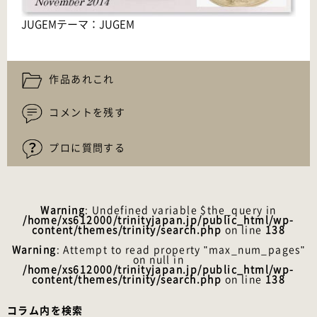
JUGEMテーマ：
JUGEM
作品あれこれ
コメントを残す
プロに質問する
Warning
: Undefined variable $the_query in
/home/xs612000/trinityjapan.jp/public_html/wp-
content/themes/trinity/search.php
on line
138
Warning
: Attempt to read property "max_num_pages"
on null in
/home/xs612000/trinityjapan.jp/public_html/wp-
content/themes/trinity/search.php
on line
138
コラム内を検索