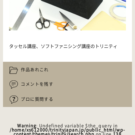
タッセル講座、ソフトファニシング講座のトリニティ
作品あれこれ
コメントを残す
プロに質問する
Warning
: Undefined variable $the_query in
/home/xs612000/trinityjapan.jp/public_html/wp-
content/themes/trinity/search.php
on line
138