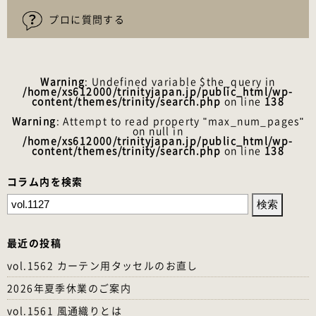
プロに質問する
Warning
: Undefined variable $the_query in
/home/xs612000/trinityjapan.jp/public_html/wp-
content/themes/trinity/search.php
on line
138
Warning
: Attempt to read property "max_num_pages"
on null in
/home/xs612000/trinityjapan.jp/public_html/wp-
content/themes/trinity/search.php
on line
138
コラム内を検索
検
索:
最近の投稿
vol.1562 カーテン用タッセルのお直し
2026年夏季休業のご案内
vol.1561 風通織りとは