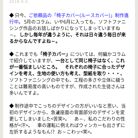
2018.6.6
◆ 只今、
ご依頼品の「椅子カバー(ルースカバー)」制作進
行中
。 5月のコラム、いや6月に入っても、ソフトファニ
シング作品のお話しばかりになってしまっていますね
～。
しかし毎年が違うように、それは日々違う毎日が来
るからなんですよね～。
◆ これまでも
「椅子カバー」
については、何編かコラム
で紹介していますが、
一台として同じ椅子はなく、これ
が一番悩ましいところ。 それぞれの椅子に合ったデザ
インを考え、生地の使い方も考え、型紙を取り・・・、
ソフトファニシングの中でも、工程の多さや立体に縫う
ことは難易度の高いものですが、作成された生徒さんは
多いんですよ。
◆ 制作途中でこっちのデザインの方がいいなと思い、当
初のデザインから、急遽座面の背面部分のデザインを変
更してしまいました<苦笑>。 あ～、私のこだわりの性
格が<汗>。 車の運転に例えればウィンカーも出さずに
左折するようなもん!? お～こわッ<笑>。