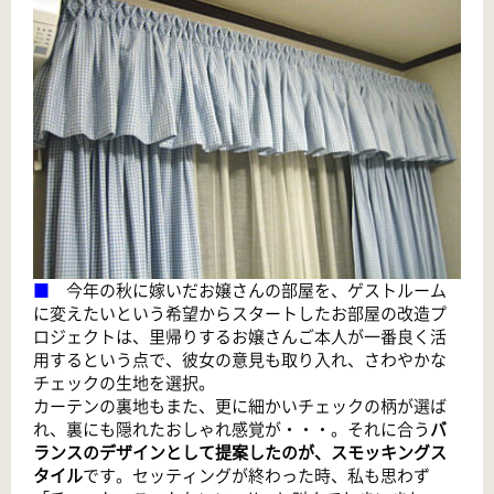
■
今年の秋に嫁いだお嬢さんの部屋を、ゲストルーム
に変えたいという希望からスタートしたお部屋の改造プ
ロジェクトは、里帰りするお嬢さんご本人が一番良く活
用するという点で、彼女の意見も取り入れ、さわやかな
チェックの生地を選択。
カーテンの裏地もまた、更に細かいチェックの柄が選ば
れ、裏にも隠れたおしゃれ感覚が・・・。それに合う
バ
ランスのデザインとして提案したのが、スモッキングス
タイル
です。セッティングが終わった時、私も思わず