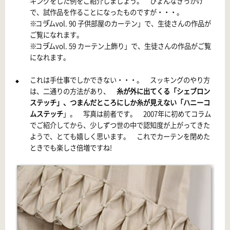
キングをした例をご紹介しましょう。 ひょんなきっかけ
で、試作品を作ることになったものですが・・・。
※ 「
コラムvol. 90 子供部屋のカーテン
」で、生徒さんの作品が
ご覧になれます。
※ 「
コラムvol. 59 カーテン上飾り
」で、生徒さんの作品がご覧
になれます。
これは手仕事でしかできない・・・。 スッキングのやり方
◆
は、二通りの方法があり、
糸が外に出てくる「シェブロン
ステッチ」、つまんだところにしか糸が見えない「ハニーコ
ムステッチ
」。 写真は前者です。
2007年に初めてコラム
でご紹介してから、少しずつ世の中で認知度が上がってきた
ようで、とても嬉しく思います。 これでカーテンを閉めた
ときでも楽しさ倍増ですね!