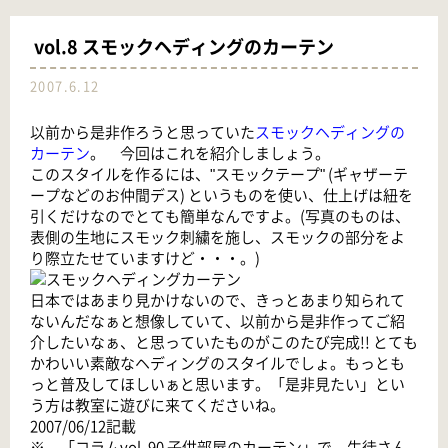
vol.8 スモックヘディングのカーテン
2007.6.12
以前から是非作ろうと思っていた
スモックヘディングの
カーテン
。 今回はこれを紹介しましょう。
このスタイルを作るには、"スモックテープ" (ギャザーテ
ープなどのお仲間デス) というものを使い、仕上げは紐を
引くだけなのでとても簡単なんですよ。(写真のものは、
表側の生地にスモック刺繍を施し、スモックの部分をよ
り際立たせていますけど・・・。)
日本ではあまり見かけないので、きっとあまり知られて
ないんだなぁと想像していて、以前から是非作ってご紹
介したいなぁ、と思っていたものがこのたび完成!! とても
かわいい素敵なヘディングのスタイルでしょ。もっとも
っと普及してほしいぁと思います。「是非見たい」とい
う方は教室に遊びに来てくださいね。
2007/06/12記載
※ 「
コラムvol. 90 子供部屋のカーテン
」で、生徒さん