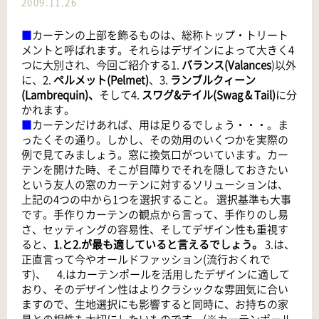
2009.11.26
■
カーテンの上部を飾るものは、総称トップ・トリート
メントと呼ばれます。それらはデザインによって大きく4
つに大別され、今回ご紹介する1.
バランス(Valances
)以外
に、2.
ペルメット(Pelmet)
、3.
ランブルクィーン
(Lambrequin)、
そして4.
スワグ&テイル(Swag & Tail)
に分
かれます。
■
カーテンだけあれば、用は足りるでしょう・・・。ま
ったくその通り。しかし、その効用のいくつかを実際の
例で見てみましょう。窓に換気口がついています。カー
テンを開けた時、そこが目障りでそれを隠しておきたい
という友人の窓のカーテンに対するソリューションは、
上記の4つの中から1つを選択すること。 選択基準も大事
です。手作りカーテンの観点から言って、手作りのし易
さ、セッティングの容易性、そしてデザイン性も重視す
ると、
1.と2.が最も適していると言えるでしょう。
3.は、
正直言って今やオールドファッション(流行おくれで
す)、 4.はカーテンポールを活用したデザインに適して
おり、そのデザイン性はよりクラシックな雰囲気に合い
ますので、生地選択にも影響すると同時に、お持ちの家
具との相性も大切にしたいものです。(※カーテンポール