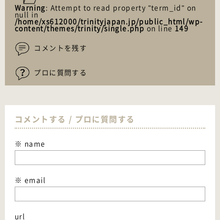
Warning
: Attempt to read property "term_id" on
null in
/home/xs612000/trinityjapan.jp/public_html/wp-
content/themes/trinity/single.php
on line
149
コメントを残す
プロに質問する
コメントする / プロに質問する
※ name
※ email
url