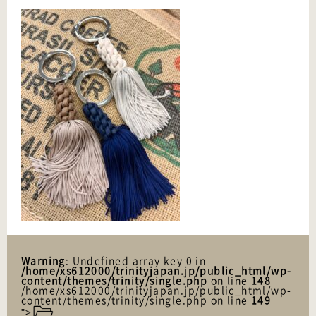
Warning
: Undefined array key 0 in
/home/xs612000/trinityjapan.jp/public_html/wp-
content/themes/trinity/single.php
on line
148
/home/xs612000/trinityjapan.jp/public_html/wp-
content/themes/trinity/single.php on line
149
">